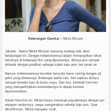
Ini 3 Fakta Tentang Hari Raya Umat Islam Sedunia
Mandi Waji
Obat Nyeri & Demam
Gaung Suara RI dalam Konf. Islam Internasional
Crutchlow Fin
Dukungan penuh dari Orang tua Bagi Karier Jessica Mila
Cara
Religi
Tokoh
Ceramah
Keterangan Gambar :
Nikita Mirzani
Hikmah
Jakarta - Nama Nikita Mirzani memang sedang naik daun
belakangan ini. Dengan keberaniannya dalam menampilkan lekuk
Index Berita
tubuhnya di beberapa film yang diperaninya, dirinya pun sempat
didaulat dengan predikat sebagai salah satu artis hot tanah air.
Download
Namun, keberaniannya tersebut ternyata harus seiring dengan pil
pahit yang ditelannya. Beberapa waktu lalu, foto topless dirinya
Dokumen A
sempat beredar luas di dunia maya. Dan kini, kembali foto-foto
yang memperlihatkan kenekatannya di depan kamera
Dokumen B
dipertontonkan.
Dalam foto-foto ini, Nikita hanya menutupi payudaranya dengan jari
Dokumen C
ataupun rambutnya, tanpa mengenakan sehelai baju pun. Saat
dikonfirmasi, Nikita mengaku syok.