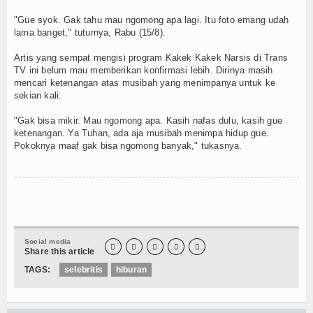
Video
"Gue syok. Gak tahu mau ngomong apa lagi. Itu foto emang udah
Gallery
lama banget," tuturnya, Rabu (15/8).
Artis yang sempat mengisi program Kakek Kakek Narsis di Trans
Agenda
TV ini belum mau memberikan konfirmasi lebih. Dirinya masih
mencari ketenangan atas musibah yang menimpanya untuk ke
Forum
sekian kali.
"Gak bisa mikir. Mau ngomong apa. Kasih nafas dulu, kasih gue
Register
ketenangan. Ya Tuhan, ada aja musibah menimpa hidup gue.
Pokoknya maaf gak bisa ngomong banyak," tukasnya.
Login
Social media





Share this article
TAGS:
selebritis
hiburan